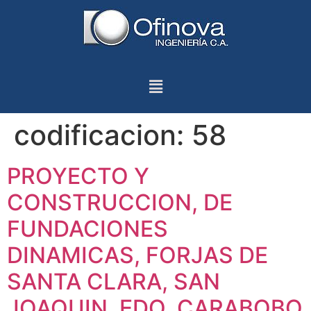
codificacion:
58
PROYECTO Y
CONSTRUCCION, DE
FUNDACIONES
DINAMICAS, FORJAS DE
SANTA CLARA, SAN
JOAQUIN, EDO. CARABOBO