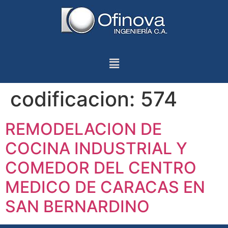
codificacion:
574
REMODELACION DE
COCINA INDUSTRIAL Y
COMEDOR DEL CENTRO
MEDICO DE CARACAS EN
SAN BERNARDINO