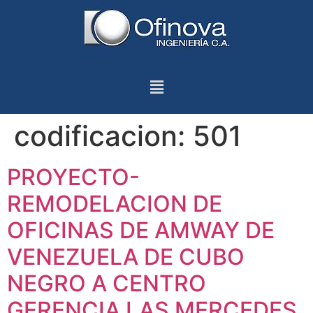
codificacion:
501
PROYECTO-
REMODELACION DE
OFICINAS DE AMWAY DE
VENEZUELA DE CUBO
NEGRO A CENTRO
GERENCIA LAS MERCEDES,