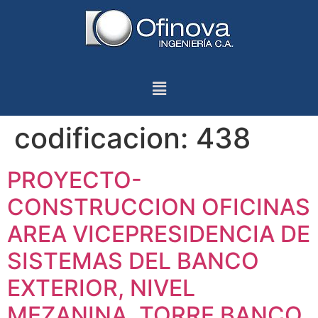
codificacion:
438
PROYECTO-
CONSTRUCCION OFICINAS
AREA VICEPRESIDENCIA DE
SISTEMAS DEL BANCO
EXTERIOR, NIVEL
MEZANINA, TORRE BANCO