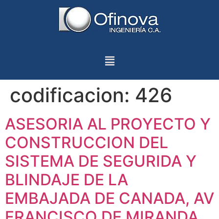
codificacion:
426
ASESORIA AL PROYECTO Y
CONSTRUCCION DEL
SISTEMA DE SEGURIDA Y
BLINDAJE DE LA
EMBAJADA DE CANADA, AV
FRANCISCO DE MIRANDA,