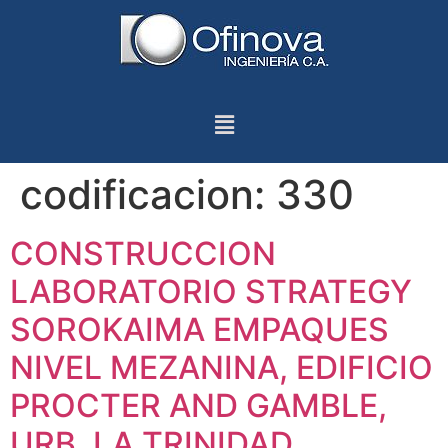
codificacion:
330
CONSTRUCCION
LABORATORIO STRATEGY
SOROKAIMA EMPAQUES
NIVEL MEZANINA, EDIFICIO
PROCTER AND GAMBLE,
URB. LA TRINIDAD,