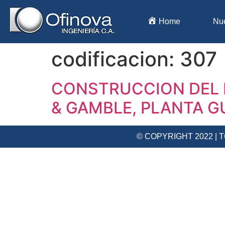
Home
Nu
codificacion:
307
CONSTRUCCION DEL 
& GAMBLE, PLANTA G
© COPYRIGHT 2022 |