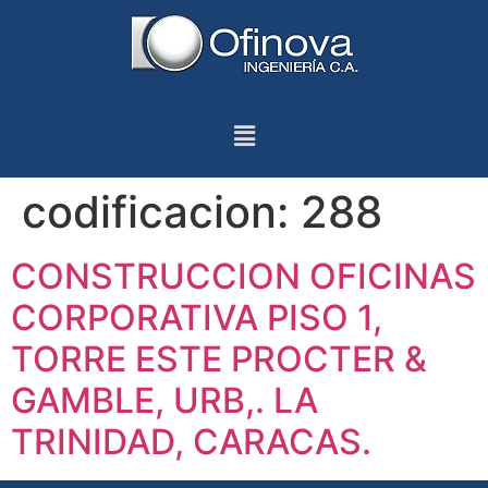
codificacion:
288
CONSTRUCCION OFICINAS
CORPORATIVA PISO 1,
TORRE ESTE PROCTER &
GAMBLE, URB,. LA
TRINIDAD, CARACAS.