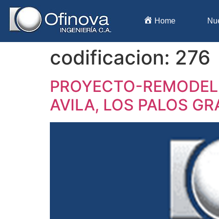
Home
Nu
codificacion:
276
PROYECTO-REMODELA
AVILA, LOS PALOS G