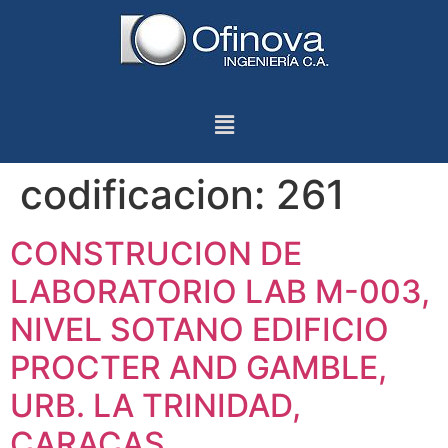
codificacion:
261
CONSTRUCION DE
LABORATORIO LAB M-003,
NIVEL SOTANO EDIFICIO
PROCTER AND GAMBLE,
URB. LA TRINIDAD,
CARACAS