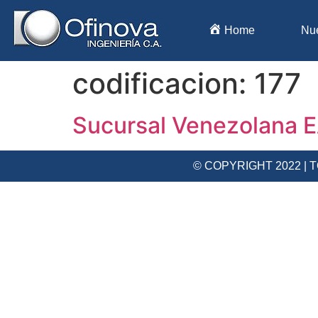
Home
Nu
codificacion:
177
Sucursal Venezolana E
© COPYRIGHT 2022 |