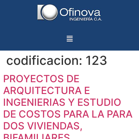
codificacion:
123
PROYECTOS DE
ARQUITECTURA E
INGENIERIAS Y ESTUDIO
DE COSTOS PARA LA PARA
DOS VIVIENDAS,
BIFAMILIARES,