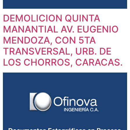
DEMOLICION QUINTA
MANANTIAL AV. EUGENIO
MENDOZA, CON 5TA
TRANSVERSAL, URB. DE
LOS CHORROS, CARACAS.