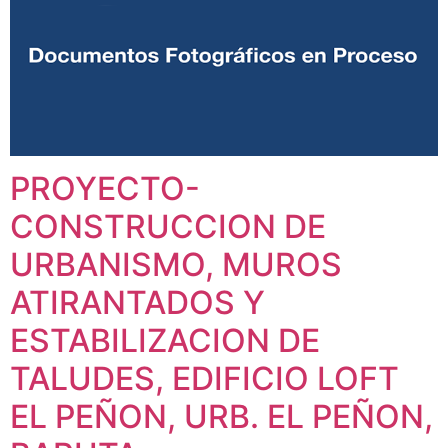
PROYECTO-
CONSTRUCCION DE
URBANISMO, MUROS
ATIRANTADOS Y
ESTABILIZACION DE
TALUDES, EDIFICIO LOFT
EL PEÑON, URB. EL PEÑON,