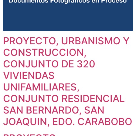
PROYECTO, URBANISMO Y
CONSTRUCCION,
CONJUNTO DE 320
VIVIENDAS
UNIFAMILIARES,
CONJUNTO RESIDENCIAL
SAN BERNARDO, SAN
JOAQUIN, EDO. CARABOBO