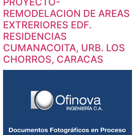
PROYECTO-
REMODELACION DE AREAS
EXTRERIORES EDF.
RESIDENCIAS
CUMANACOITA, URB. LOS
CHORROS, CARACAS