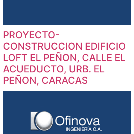
PROYECTO-
CONSTRUCCION EDIFICIO
LOFT EL PEÑON, CALLE EL
ACUEDUCTO, URB. EL
PEÑON, CARACAS