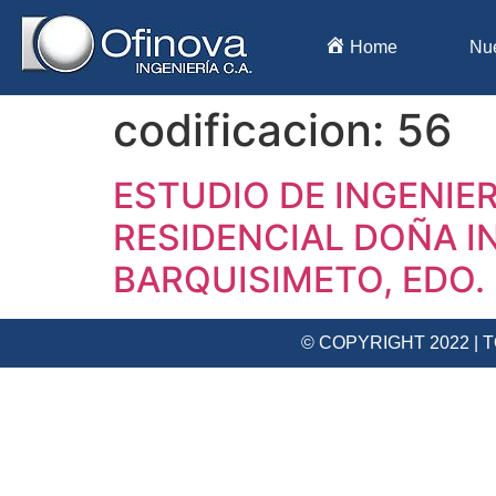
Home
Nu
codificacion:
56
ESTUDIO DE INGENIE
RESIDENCIAL DOÑA I
BARQUISIMETO, EDO.
© COPYRIGHT 2022 |