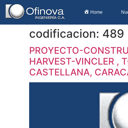
Home
Nu
codificacion:
489
PROYECTO-CONSTRUC
HARVEST-VINCLER , TO
CASTELLANA, CARAC