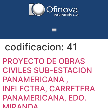
codificacion:
41
PROYECTO DE OBRAS
CIVILES SUB-ESTACION
PANAMERICANA ,
INELECTRA, CARRETERA
PANAMERICANA, EDO.
MIRANDA